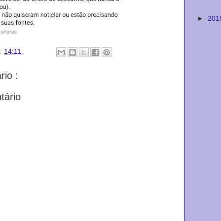
►
201
s
14:11
io :
tário