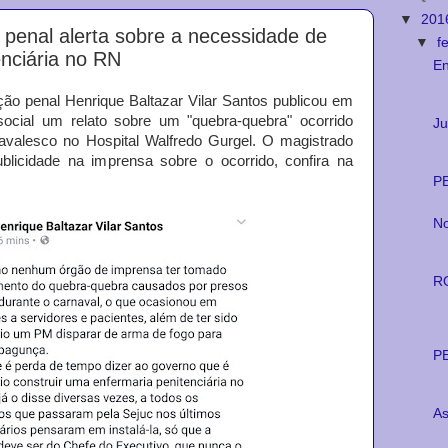
▼
201
 penal alerta sobre a necessidade de
▼
f
enciária no RN
En
enal Henrique Baltazar Vilar Santos publicou em
social um relato sobre um "quebra-quebra" ocorrido
Ju
navalesco no Hospital Walfredo Gurgel. O magistrado
blicidade na imprensa sobre o ocorrido, confira na
PE
No
R
PE
As