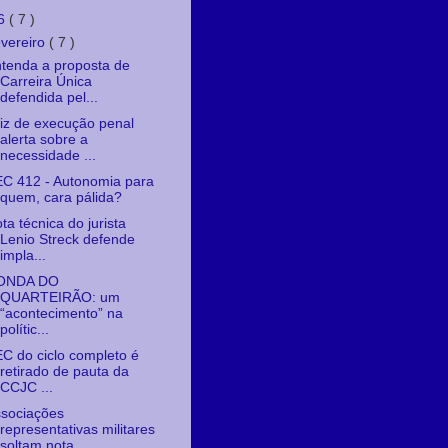
6
( 7 )
evereiro
( 7 )
tenda a proposta de
Carreira Única
defendida pel...
iz de execução penal
alerta sobre a
necessidade ...
C 412 - Autonomia para
quem, cara pálida?
ta técnica do jurista
Lenio Streck defende
impla...
ONDA DO
QUARTEIRÃO: um
“acontecimento” na
polític...
C do ciclo completo é
retirado de pauta da
CCJC ...
sociações
representativas militares
soltam nota ...