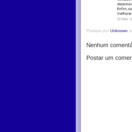
Postado por
Unknown
à
Nenhum comentár
Postar um comen